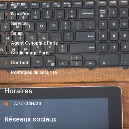
Accueil
A propos
Services
Ssiap
Agent Cynophile Paris
Gardiennage Paris
Contact
Politiques de sécurité
Horaires
7J/7 -24H/24
Réseaux sociaux