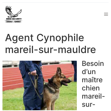
Agent Cynophile
mareil-sur-mauldre
Besoin
d’un
maître
chien
mareil-
sur-