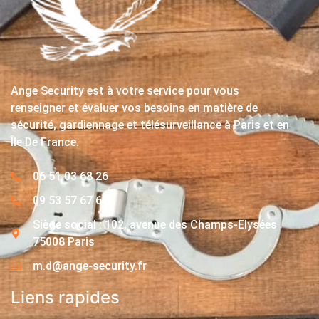
Ange Security est à votre service pour vous
renseigner et évaluer vos besoins en matière de
sécurité, gardiennage et télésurveillance à Paris et en
Île De France.
06 51 03 68 26
09 53 57 67 63
Siège social : 102, avenue des Champs-Elysées
75008 Paris
m.d@ange-security.fr
Liens rapides