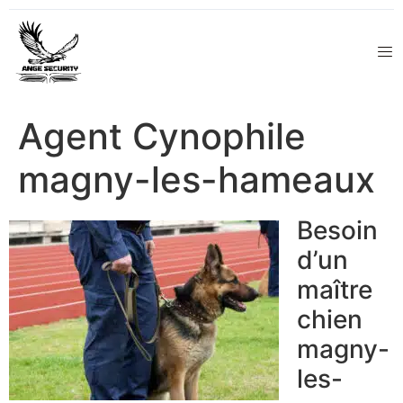
Agent Cynophile
magny-les-hameaux
Besoin
d’un
maître
chien
magny-
les-