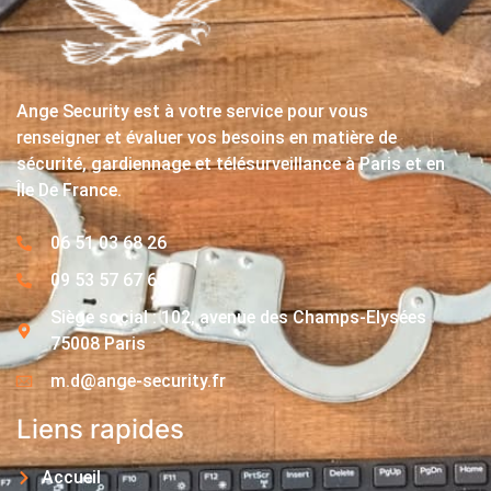
Ange Security est à votre service pour vous
renseigner et évaluer vos besoins en matière de
sécurité, gardiennage et télésurveillance à Paris et en
Île De France.
06 51 03 68 26
09 53 57 67 63
Siège social : 102, avenue des Champs-Elysées
75008 Paris
m.d@ange-security.fr
Liens rapides
Accueil