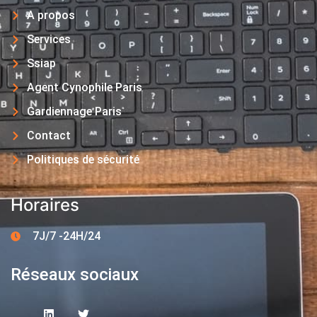
A propos
Services
Ssiap
Agent Cynophile Paris
Gardiennage Paris
Contact
Politiques de sécurité
Horaires
7J/7 -24H/24
Réseaux sociaux