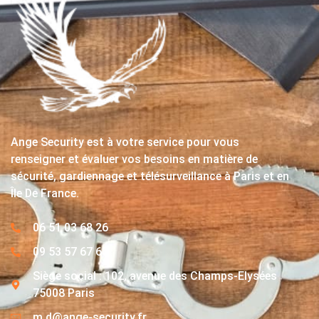
Ange Security est à votre service pour vous
renseigner et évaluer vos besoins en matière de
sécurité, gardiennage et télésurveillance à Paris et en
Île De France.
06 51 03 68 26
09 53 57 67 63
Siège social : 102, avenue des Champs-Elysées
75008 Paris
m.d@ange-security.fr