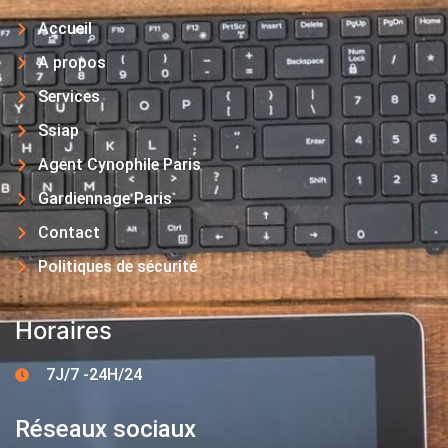
Accueil
A propos
Services
Ssiap
Agent Cynophile Paris
Gardiennage Paris
Contact
Politiques de sécurité
Horaires
7J/7 -24H/24
Réseaux sociaux