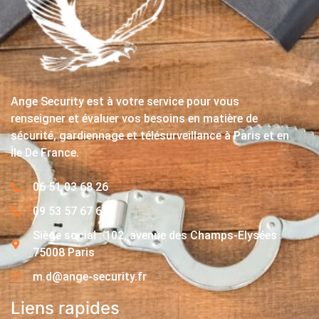
Ange Security est à votre service pour vous
renseigner et évaluer vos besoins en matière de
sécurité, gardiennage et télésurveillance à Paris et en
Île De France.
06 51 03 68 26
09 53 57 67 63
Siège social : 102, avenue des Champs-Elysées
75008 Paris
m.d@ange-security.fr
Liens rapides