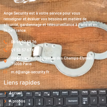
Ange Security est à votre service pour vous
renseigner et évaluer vos besoins en matière de
sécurité, gardiennage et télésurveillance à Paris et en
Île De France.
06 51 03 68 26
09 53 57 67 63
Siège social : 102, avenue des Champs-Elysées
75008 Paris
m.d@ange-security.fr
Liens rapides
Accueil
A propos