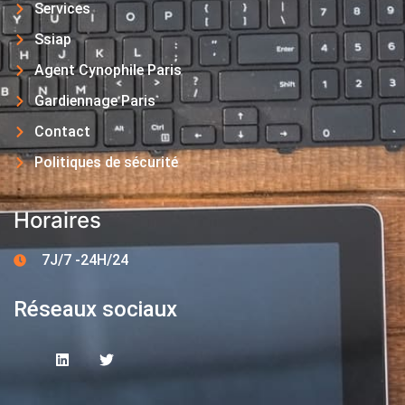
Services
Ssiap
Agent Cynophile Paris
Gardiennage Paris
Contact
Politiques de sécurité
Horaires
7J/7 -24H/24
Réseaux sociaux