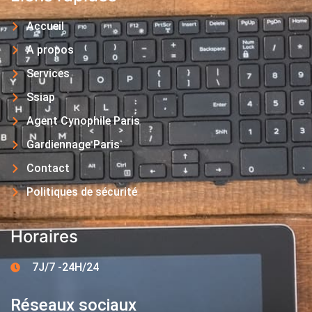
Accueil
A propos
Services
Ssiap
Agent Cynophile Paris
Gardiennage Paris
Contact
Politiques de sécurité
Horaires
7J/7 -24H/24
Réseaux sociaux