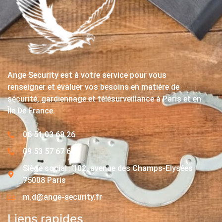
Ange Security est à votre service pour vous
renseigner et évaluer vos besoins en matière de
sécurité, gardiennage et télésurveillance à Paris et en
Île De France.
06 51 03 68 26
09 53 57 67 63
Siège social : 102, avenue des Champs-Elysées
75008 Paris
m.d@ange-security.fr
Liens rapides