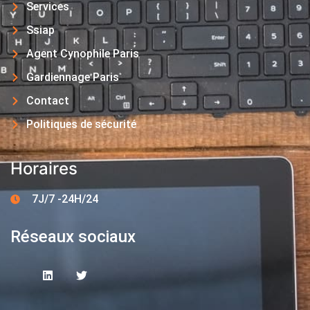
Services
Ssiap
Agent Cynophile Paris
Gardiennage Paris
Contact
Politiques de sécurité
Horaires
7J/7 -24H/24
Réseaux sociaux