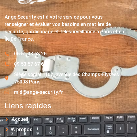
Ange Security est à votre service pour vous
renseigner et évaluer vos besoins en matière de
sécurité, gardiennage et télésurveillance à Paris et en
Île De France.
06 51 03 68 26
09 53 57 67 63
Siège social : 102, avenue des Champs-Elysées
75008 Paris
m.d@ange-security.fr
Liens rapides
Accueil
A propos