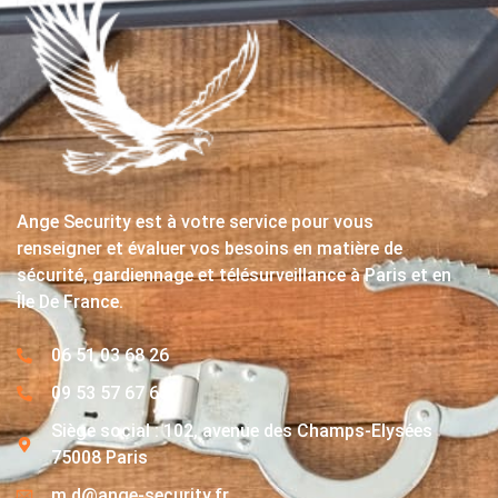
Ange Security est à votre service pour vous
renseigner et évaluer vos besoins en matière de
sécurité, gardiennage et télésurveillance à Paris et en
Île De France.
06 51 03 68 26
09 53 57 67 63
Siège social : 102, avenue des Champs-Elysées
75008 Paris
m.d@ange-security.fr