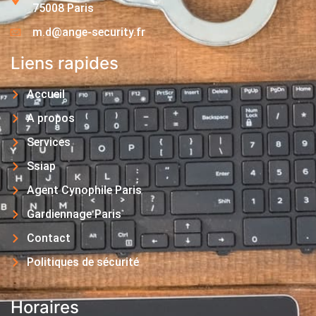
75008 Paris
m.d@ange-security.fr
Liens rapides
Accueil
A propos
Services
Ssiap
Agent Cynophile Paris
Gardiennage Paris
Contact
Politiques de sécurité
Horaires