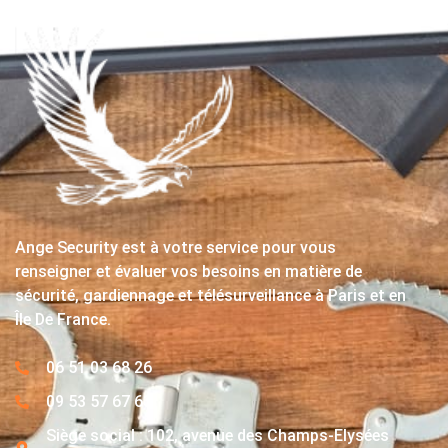
Ange Security est à votre service pour vous
renseigner et évaluer vos besoins en matière de
sécurité, gardiennage et télésurveillance à Paris et en
Île De France.
06 51 03 68 26
09 53 57 67 63
Siège social : 102, avenue des Champs-Elysées