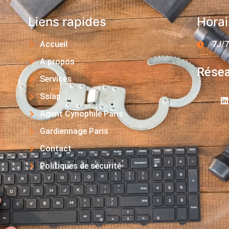
Liens rapides
Horai
Accueil
7J/7
A propos
Résea
Services
Ssiap
Agent Cynophile Paris
Gardiennage Paris
Contact
Politiques de sécurité