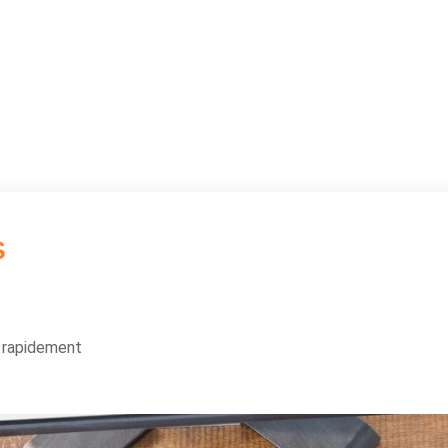
s
s rapidement