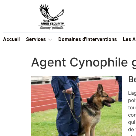
Accueil
Services
Domaines d’interventions
Les 
Agent Cynophile g
B
L’a
pol
tou
com
qui
de 