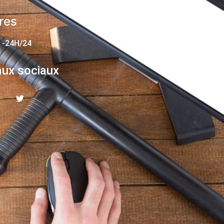
res
 -24H/24
ux sociaux