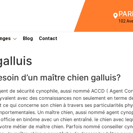
PAR
102 Av
Anges
Blog
Contact
alluis
esoin d’un maître chien galluis?
gent de sécurité cynophile, aussi nommé ACCD ( Agent Con
yvalent avec des connaissances non seulement en terme de
t ce qui concerne son chien à travers ses particularités ph
portementales. Un maître chien, aussi nommé agent cynoph
 officie en binôme avec un chien entraîné. le chien avec leq
votre métier de maître chien. Parfois nommé conseiller cy