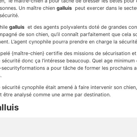
en, le maître-chien a pour tâche de dresser les bêtes pour
sonnes. Un maître chien
galluis
peut exercer dans le secteu
sécurité.
hile
galluis
et des agents polyvalents doté de grandes conn
ompagné de son chien, qu’il connaît parfaitement que cela so
t. L’agent cynophile pourra prendre en charge la sécurité
elé {maître-chien} certifie des missions de sécurisation e
 sécurité donc ça l’intéresse beaucoup. Quel age minimum d
-securityformations a pour tâche de former les prochains a
.
e sécurité cynophile était amené à faire intervenir son chien,
ant être analysé comme une arme par destination.
lluis