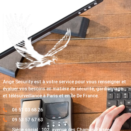
Ange Security est à votre service pour vous renseigner et
évaluer vos besoins en matière de sécurité, gardiennage
et télésurveillance à Paris et en Île De France.
06 51 03 68 26
09 53 57 67 63
Siège social : 102, avenue des Champs-Elysées