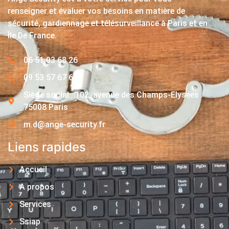
renseigner et évaluer vos besoins en matière de
sécurité, gardiennage et télésurveillance à Paris et en
Île De France.
06 51 03 68 26
09 53 57 67 63
Siège social : 102, avenue des Champs-Elysées
75008 Paris
m.d@ange-security.fr
Liens rapides
Accueil
A propos
Services
Ssiap