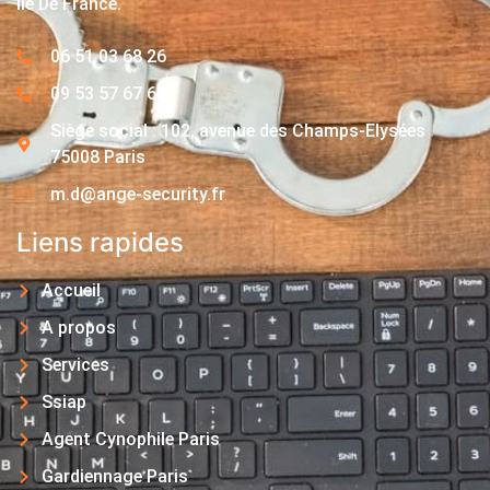
Île De France.
06 51 03 68 26
09 53 57 67 63
Siège social : 102, avenue des Champs-Elysées
75008 Paris
m.d@ange-security.fr
Liens rapides
Accueil
A propos
Services
Ssiap
Agent Cynophile Paris
Gardiennage Paris