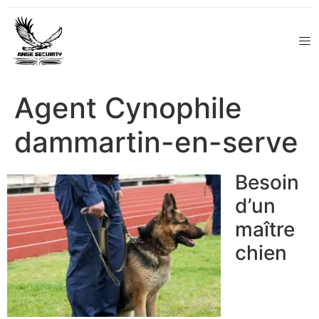
Agent Cynophile
dammartin-en-serve
Besoin
d’un
maître
chien