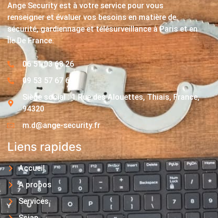
Ange Security est à votre service pour vous
renseigner et évaluer vos besoins en matière de
sécurité, gardiennage et télésurveillance à Paris et en
Île De France.
06 51 03 68 26
09 53 57 67 63
Siège social : 1 Rue des Alouettes, Thiais, France,
94320
m.d@ange-security.fr
Liens rapides
Accueil
A propos
Services
Ssiap