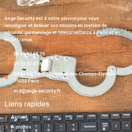
Ange Security est à votre service pour vous
renseigner et évaluer vos besoins en matière de
sécurité, gardiennage et télésurveillance à Paris et en
Île De France.
06 51 03 68 26
09 53 57 67 63
Siège social : 102, avenue des Champs-Elysées
75008 Paris
m.d@ange-security.fr
Liens rapides
Accueil
A propos