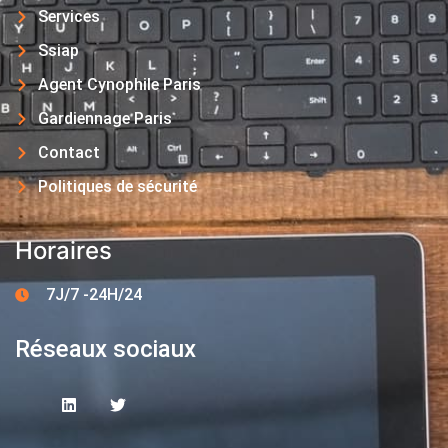
Services
Ssiap
Agent Cynophile Paris
Gardiennage Paris
Contact
Politiques de sécurité
Horaires
7J/7 -24H/24
Réseaux sociaux