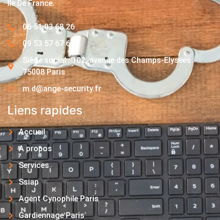
Île De France.
06 51 03 68 26
09 53 57 67 63
Siège social : 102, avenue des Champs-Elysées
75008 Paris
m.d@ange-security.fr
Liens rapides
Accueil
A propos
Services
Ssiap
Agent Cynophile Paris
Gardiennage Paris