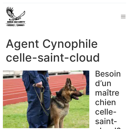
Agent Cynophile
celle-saint-cloud
Besoin
d’un
maître
chien
celle-
saint-