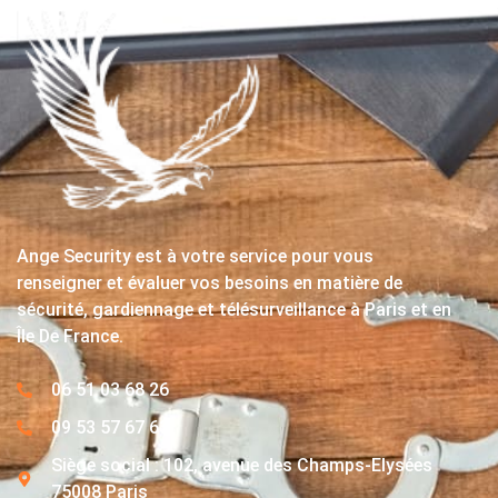
Ange Security est à votre service pour vous
renseigner et évaluer vos besoins en matière de
sécurité, gardiennage et télésurveillance à Paris et en
Île De France.
06 51 03 68 26
09 53 57 67 63
Siège social : 102, avenue des Champs-Elysées
75008 Paris