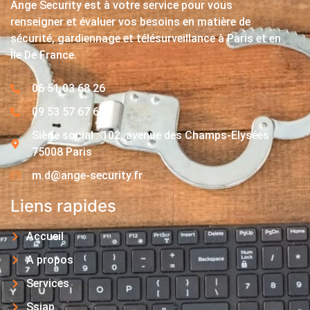
Ange Security est à votre service pour vous
renseigner et évaluer vos besoins en matière de
sécurité, gardiennage et télésurveillance à Paris et en
Île De France.
06 51 03 68 26
09 53 57 67 63
Siège social : 102, avenue des Champs-Elysées
75008 Paris
m.d@ange-security.fr
Liens rapides
Accueil
A propos
Services
Ssiap