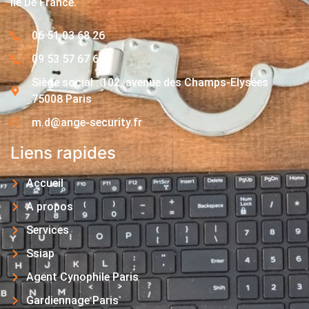
Île De France.
06 51 03 68 26
09 53 57 67 63
Siège social : 102, avenue des Champs-Elysées
75008 Paris
m.d@ange-security.fr
Liens rapides
Accueil
A propos
Services
Ssiap
Agent Cynophile Paris
Gardiennage Paris