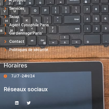
A propos
Services
Ssiap
Agent Cynophile Paris
Gardiennage Paris
Contact
Politiques de sécurité
Horaires
7J/7 -24H/24
Réseaux sociaux