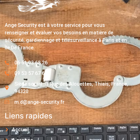
Ange Security est à votre service pour vous
renseigner et évaluer vos besoins en matière de
sécurité, gardiennage et télésurveillance à Paris et en
Île De France.
06 51 03 68 26
09 53 57 67 63
Siège social : 1 Rue des Alouettes, Thiais, France,
94320
m.d@ange-security.fr
Liens rapides
Accueil