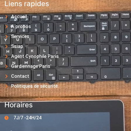
Liens rapides
Accueil
A propos
Services
Ssiap
Agent Cynophile Paris
Gardiennage Paris
Contact
Politiques de sécurité
Horaires
7J/7 -24H/24