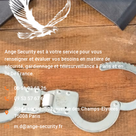
Ange Security est à votre service pour vous
renseigner et évaluer vos besoins en matière de
sécurité, gardiennage et télésurveillance à Paris et en
Île De France.
06 51 03 68 26
09 53 57 67 63
Siège social : 102, avenue des Champs-Elysées
75008 Paris
m.d@ange-security.fr