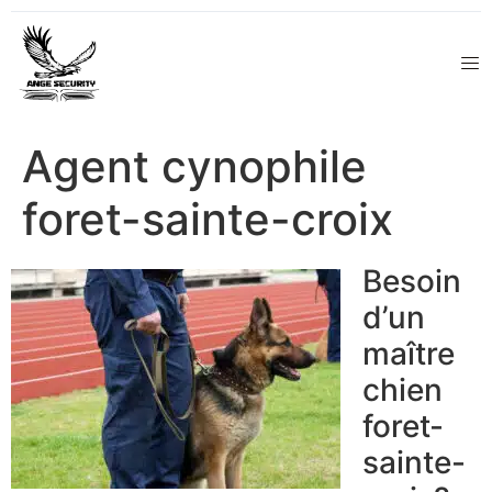
Agent cynophile
foret-sainte-croix
Besoin
d’un
maître
chien
foret-
sainte-