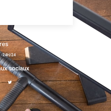
res
 -24H/24
ux sociaux