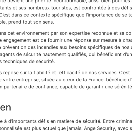
té devient une priorité incontournable, aussi bien pour les
bitants et ses nombreux touristes, est confrontée à des défis 
C’est dans ce contexte spécifique que l’importance de se t
le, prend tout son sens.
dans cet environnement par son expertise reconnue et sa c
tre engagement est de fournir une réponse sur mesure à chaq
e prévention des incendies aux besoins spécifiques de nos 
agents de sécurité hautement qualifiés, qui bénéficient d’u
 techniques de sécurité.
 repose sur la fiabilité et l’efficacité de nos services. C’e
ue votre entreprise, située au cœur de la France, bénéficie 
un partenaire de confiance, capable de garantir une séréni
ien
ce à d’importants défis en matière de sécurité. Entre crimin
sonnalisée est plus actuel que jamais. Ange Security, avec 