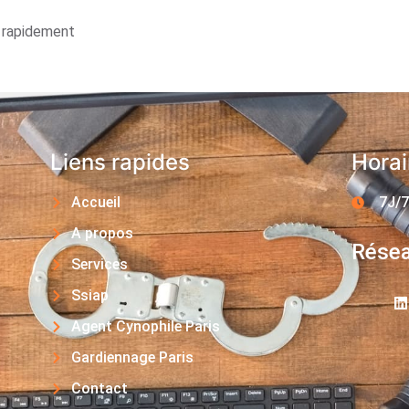
s rapidement
Liens rapides
Horai
Accueil
7J/7
A propos
Résea
Services
Ssiap
Agent Cynophile Paris
Gardiennage Paris
Contact