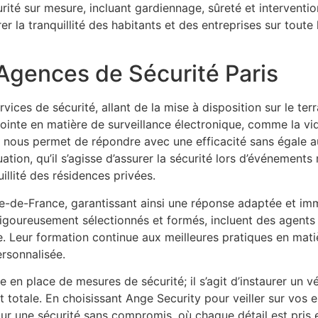
urité sur mesure, incluant gardiennage, sûreté et intervent
r la tranquillité des habitants et des entreprises sur toute 
 Agences de Sécurité Paris
ices de sécurité, allant de la mise à disposition sur le terr
ointe en matière de surveillance électronique, comme la vi
nous permet de répondre avec une efficacité sans égale au
tion, qu’il s’agisse d’assurer la sécurité lors d’événements
illité des résidences privées.
’Île-de-France, garantissant ainsi une réponse adaptée et im
goureusement sélectionnés et formés, incluent des agents
. Leur formation continue aux meilleures pratiques en matiè
ersonnalisée.
en place de mesures de sécurité; il s’agit d’instaurer un v
prit totale. En choisissant Ange Security pour veiller sur vo
our une sécurité sans compromis, où chaque détail est pris