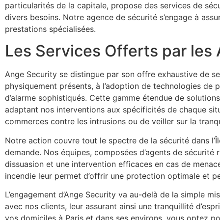
particularités de la capitale, propose des services de séc
divers besoins. Notre agence de sécurité s’engage à assure
prestations spécialisées.
Les Services Offerts par les
Ange Security se distingue par son offre exhaustive de serv
physiquement présents, à l’adoption de technologies de p
d’alarme sophistiqués. Cette gamme étendue de solutions 
adaptant nos interventions aux spécificités de chaque situa
commerces contre les intrusions ou de veiller sur la tranqu
Notre action couvre tout le spectre de la sécurité dans l
demande. Nos équipes, composées d’agents de sécurité ri
dissuasion et une intervention efficaces en cas de menace
incendie leur permet d’offrir une protection optimale et p
L’engagement d’Ange Security va au-delà de la simple mise 
avec nos clients, leur assurant ainsi une tranquillité d’es
vos domiciles à Paris et dans ses environs, vous optez p