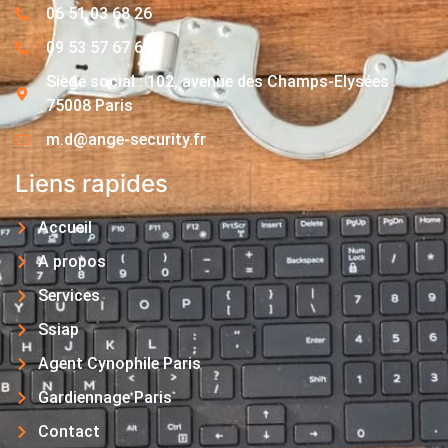
06 51 03 68 26
09 53 57 67 63
Siège social : 102, avenue des Champs-Elysées
75008 Paris
m.d@ange-security.fr
Liens rapides
Accueil
A propos
Services
Ssiap
Agent Cynophile Paris
Gardiennage Paris
Contact