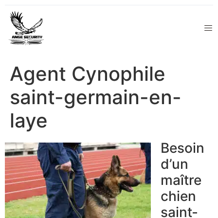
Agent Cynophile
saint-germain-en-
laye
Besoin
d’un
maître
chien
saint-