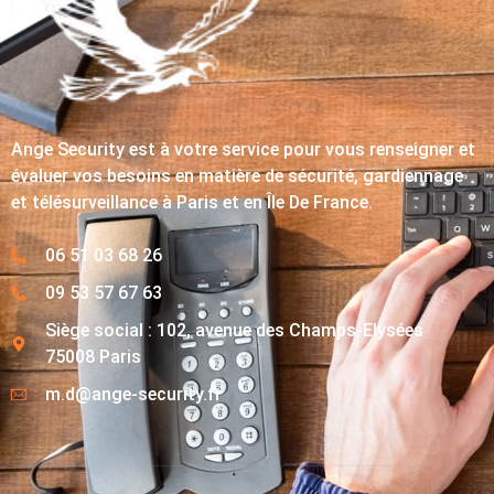
Ange Security est à votre service pour vous renseigner et
évaluer vos besoins en matière de sécurité, gardiennage
et télésurveillance à Paris et en Île De France.
06 51 03 68 26
09 53 57 67 63
Siège social : 102, avenue des Champs-Elysées
75008 Paris
m.d@ange-security.fr