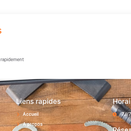
s
s rapidement
Liens rapides
Horai
Accueil
7J/7
A propos
Résea