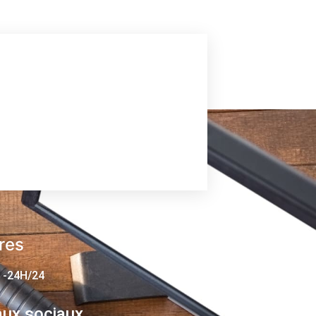
res
 -24H/24
ux sociaux