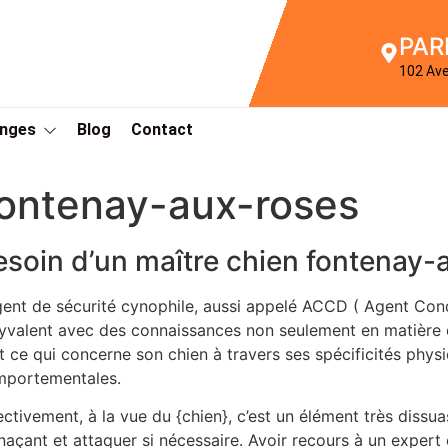
PAR
102 Av
Anges
Blog
Contact
fontenay-aux-roses
esoin d’un maître chien fontenay-
gent de sécurité cynophile, aussi appelé ACCD ( Agent Con
yvalent avec des connaissances non seulement en matière de
t ce qui concerne son chien à travers ses spécificités phys
portementales.
ectivement, à la vue du {chien}, c’est un élément très dissua
açant et attaquer si nécessaire. Avoir recours à un expert