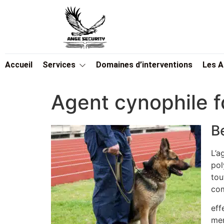
Accueil
Services
Domaines d’interventions
Les 
Agent cynophile 
B
L’a
pol
tou
com
eff
men