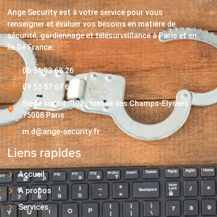
Ange Security est à votre service pour vous
renseigner et évaluer vos besoins en matière de
sécurité, gardiennage et télésurveillance à Paris et en
Île De France.
06 51 03 68 26
09 53 57 67 63
Siège social : 102, avenue des Champs-Elysées
75008 Paris
m.d@ange-security.fr
Liens rapides
Accueil
A propos
Services