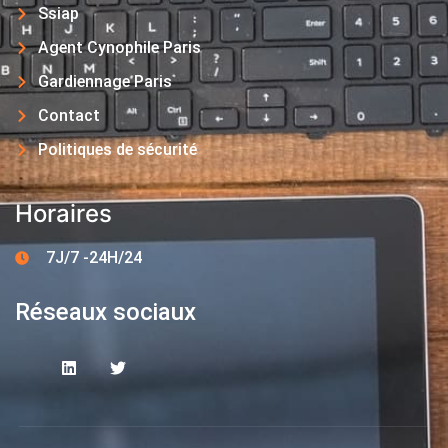
Ssiap
Agent Cynophile Paris
Gardiennage Paris
Contact
Politiques de sécurité
Horaires
7J/7 -24H/24
Réseaux sociaux