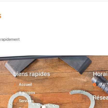
s
s rapidement
Liens rapides
Horai
Accueil
7J/7
A propos
Résea
Services