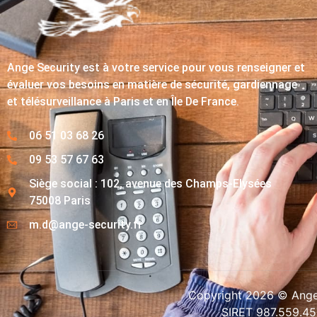
Ange Security est à votre service pour vous renseigner et
évaluer vos besoins en matière de sécurité, gardiennage
et télésurveillance à Paris et en Île De France.
06 51 03 68 26
09 53 57 67 63
Siège social : 102, avenue des Champs-Elysées
75008 Paris
m.d@ange-security.fr
Copyright 2026 © Ange-
SIRET 987.559.4