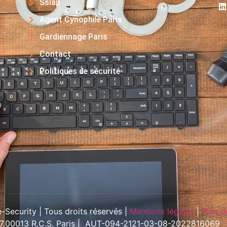
Ssiap
Agent Cynophile Paris
Gardiennage Paris
Contact
Politiques de sécurité
Security | Tous droits réservés |
Mentions légales
|
Plan d
57.00013 R.C.S. Paris | AUT-094-2121-03-08-2022816069