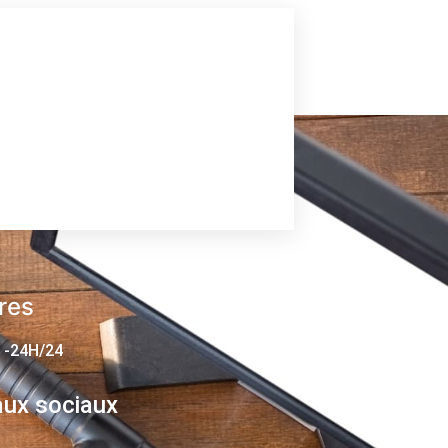
res
 -24H/24
ux sociaux