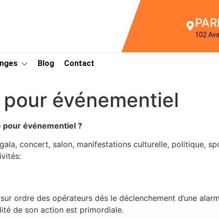
PAR
102 Av
Anges
Blog
Contact
 pour événementiel
é pour événementiel ?
la, concert, salon, manifestations culturelle, politique, s
vités:
 sur ordre des opérateurs dés le déclenchement d’une alarme. 
dité de son action est primordiale.