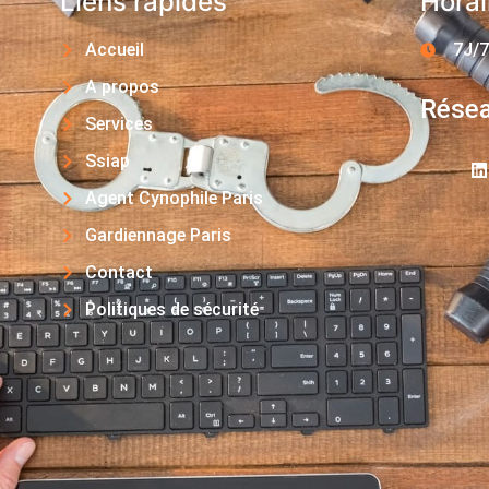
Liens rapides
Horai
Accueil
7J/7
A propos
Résea
Services
Ssiap
Agent Cynophile Paris
Gardiennage Paris
Contact
Politiques de sécurité