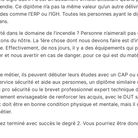
endie. Ce diplôme n’a pas la même valeur qu’un autre délivré
études comme l’ERP ou l’IGH. Toutes les personnes ayant le 
ans.
rité dans le domaine de l’incendie ? Personne n’aimerait pas
ons du nôtre. La 1ère chose dont nous devons faire est d’in
gie. Effectivement, de nos jours, il y a des équipements qui
 et nous avertir en cas de danger. pour ce qui est du matér
ce métier, ils peuvent débuter leurs études avec un CAP ou 
Service sécurité et aide aux personnes, un diplôme similaire
ro sécurité ou le brevet professionnel expert technique de
alement envisageable de renforcer les acquis, avec le DUT séc
 doit être en bonne condition physique et mentale, mais il do
tier.
ez terminé avec succès le degré 2. Vous pourriez être donc