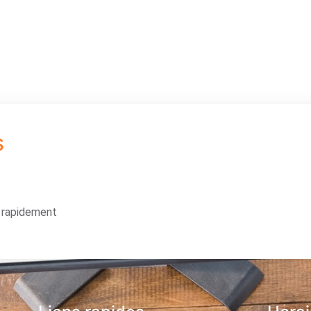
s
s rapidement