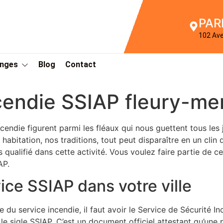
PAR
102 Av
Anges
Blog
Contact
cendie SSIAP fleury-me
ncendie figurent parmi les fléaux qui nous guettent tous les j
e habitation, nos traditions, tout peut disparaître en un cli
ès qualifié dans cette activité. Vous voulez faire partie de 
AP.
ice SSIAP dans votre ville
ie du service incendie, il faut avoir le Service de Sécurité 
le sigle SSIAP. C’est un document officiel attestant qu’une