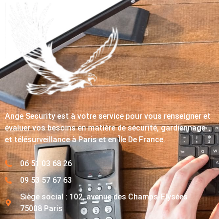
Ange Security est à votre service pour vous renseigner et
évaluer vos besoins en matière de sécurité, gardiennage
et télésurveillance à Paris et en Île De France.
06 51 03 68 26
09 53 57 67 63
Siège social : 102, avenue des Champs-Elysées
75008 Paris