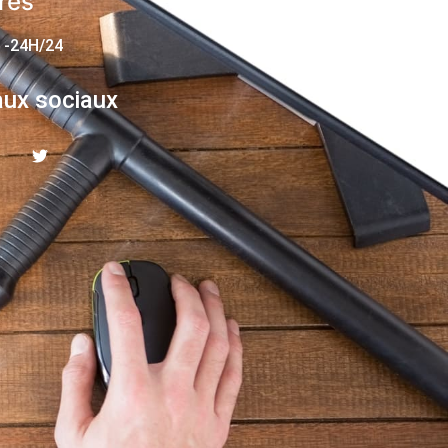
res
 -24H/24
ux sociaux